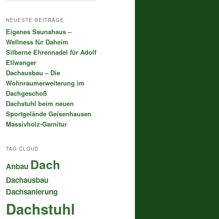
c
h
NEUESTE BEITRÄGE
e
Eigenes Saunahaus –
n
Wellness für Daheim
Silberne Ehrennadel für Adolf
Ellwanger
Dachausbau – Die
Wohnraumerweiterung im
Dachgeschoß
Dachstuhl beim neuen
Sportgelände Geisenhausen
Massivholz-Garnitur
TAG CLOUD
Dach
Anbau
Dachausbau
Dachsanierung
Dachstuhl