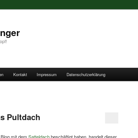
anger
opf!
en
Kontakt
Impressum
Datenschutzerklärung
as Pultdach
 Blog mit dem
Satteldach
beschäftigt haben, handelt dieser