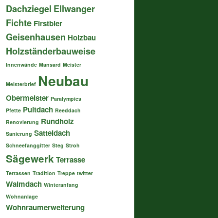
Dachziegel
Ellwanger
Fichte
Firstbier
Geisenhausen
Holzbau
Holzständerbauweise
Innenwände
Mansard
Meister
Neubau
Meisterbrief
Obermeister
Paralympics
Pultdach
Pfette
Reeddach
Rundholz
Renovierung
Satteldach
Sanierung
Schneefanggitter
Steg
Stroh
Sägewerk
Terrasse
Terrassen
Tradition
Treppe
twitter
Walmdach
Winteranfang
Wohnanlage
Wohnraumerweiterung