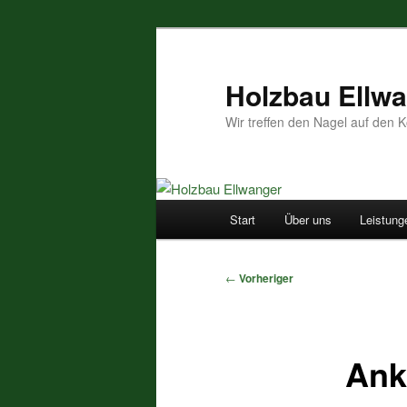
Zum
primären
Inhalt
Holzbau Ellw
springen
Wir treffen den Nagel auf den K
Hauptmenü
Start
Über uns
Leistung
Beitragsnavigation
←
Vorheriger
Ank