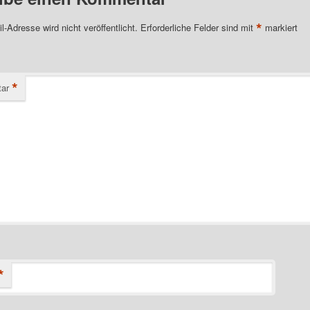
*
l-Adresse wird nicht veröffentlicht.
Erforderliche Felder sind mit
markiert
*
ar
*