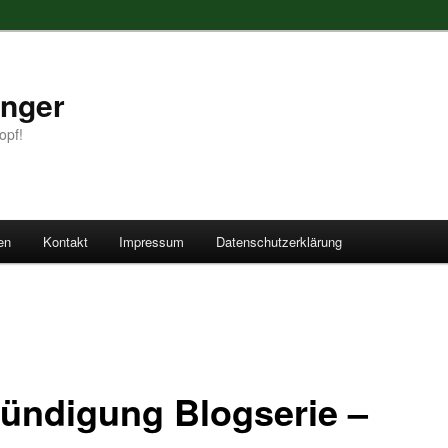
anger
opf!
en
Kontakt
Impressum
Datenschutzerklärung
ündigung Blogserie –