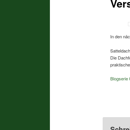
Ver
In den nä
Satteldac
Die Dachfo
praktische
Blogserie 
Schre