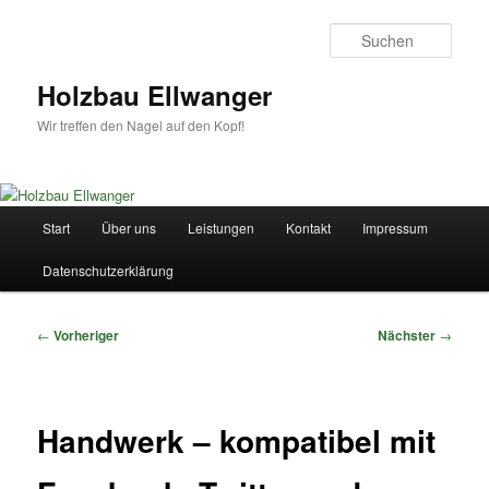
Zum
primären
Such
Inhalt
springen
Holzbau Ellwanger
Wir treffen den Nagel auf den Kopf!
Hauptmenü
Start
Über uns
Leistungen
Kontakt
Impressum
Datenschutzerklärung
Beitragsnavigation
←
Vorheriger
Nächster
→
Handwerk – kompatibel mit