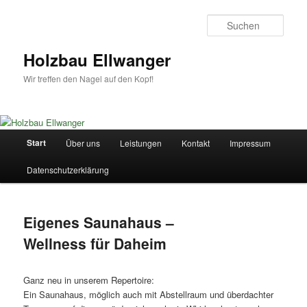
Zum
Zum
primären
sekundären
Such
Inhalt
Inhalt
springen
springen
Holzbau Ellwanger
Wir treffen den Nagel auf den Kopf!
Hauptmenü
Start
Über uns
Leistungen
Kontakt
Impressum
Datenschutzerklärung
Eigenes Saunahaus –
Wellness für Daheim
Ganz neu in unserem Repertoire:
Ein Saunahaus, möglich auch mit Abstellraum und überdachter