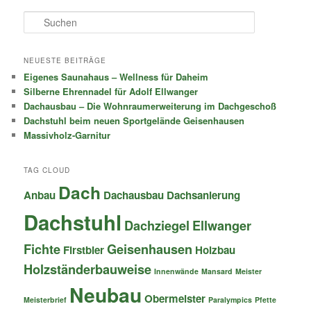
S
u
c
h
NEUESTE BEITRÄGE
e
Eigenes Saunahaus – Wellness für Daheim
n
Silberne Ehrennadel für Adolf Ellwanger
Dachausbau – Die Wohnraumerweiterung im Dachgeschoß
Dachstuhl beim neuen Sportgelände Geisenhausen
Massivholz-Garnitur
TAG CLOUD
Dach
Anbau
Dachausbau
Dachsanierung
Dachstuhl
Dachziegel
Ellwanger
Fichte
Geisenhausen
Firstbier
Holzbau
Holzständerbauweise
Innenwände
Mansard
Meister
Neubau
Obermeister
Meisterbrief
Paralympics
Pfette