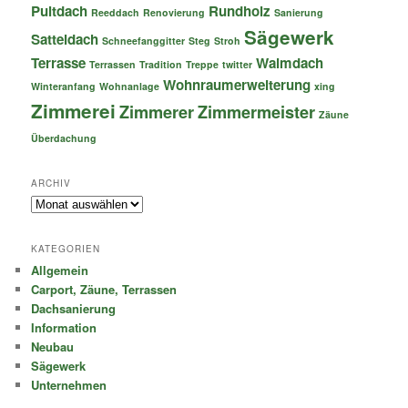
Pultdach
Rundholz
Reeddach
Renovierung
Sanierung
Sägewerk
Satteldach
Schneefanggitter
Steg
Stroh
Terrasse
Walmdach
Terrassen
Tradition
Treppe
twitter
Wohnraumerweiterung
Winteranfang
Wohnanlage
xing
Zimmerei
Zimmerer
Zimmermeister
Zäune
Überdachung
ARCHIV
Archiv
KATEGORIEN
Allgemein
Carport, Zäune, Terrassen
Dachsanierung
Information
Neubau
Sägewerk
Unternehmen