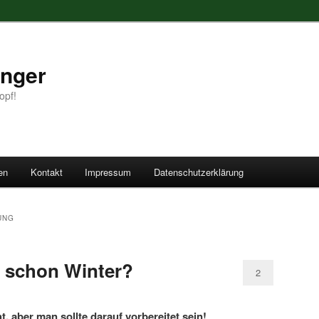
anger
opf!
en
Kontakt
Impressum
Datenschutzerklärung
UNG
zt schon Winter?
2
t, aber man sollte darauf vorbereitet sein!