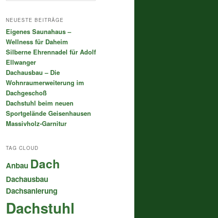
c
h
NEUESTE BEITRÄGE
e
Eigenes Saunahaus –
n
Wellness für Daheim
Silberne Ehrennadel für Adolf
Ellwanger
Dachausbau – Die
Wohnraumerweiterung im
Dachgeschoß
Dachstuhl beim neuen
Sportgelände Geisenhausen
Massivholz-Garnitur
TAG CLOUD
Dach
Anbau
Dachausbau
Dachsanierung
Dachstuhl