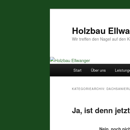
Zum
Zum
primären
sekundären
Inhalt
Inhalt
Holzbau Ellw
springen
springen
Wir treffen den Nagel auf den K
Hauptmenü
Start
Über uns
Leistung
KATEGORIEARCHIV:
DACHSANIER
Ja, ist denn jet
Nein, noch nich