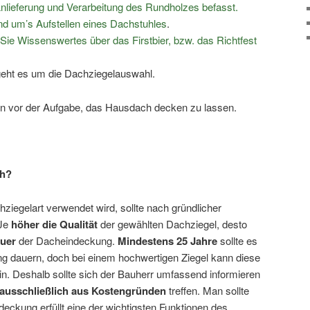
Anlieferung und Verarbeitung des Rundholzes befasst.
und um’s Aufstellen eines Dachstuhles
.
 Sie Wissenswertes über das Firstbier, bzw. das Richtfest
 geht es um die Dachziegelauswahl.
nn vor der Aufgabe, das Hausdach decken zu lassen.
ch?
iegelart verwendet wird, sollte nach gründlicher
 Je
höher die Qualität
der gewählten Dachziegel, desto
auer
der Dacheindeckung.
Mindestens 25 Jahre
sollte es
g dauern, doch bei einem hochwertigen Ziegel kann diese
in. Deshalb sollte sich der Bauherr umfassend informieren
 ausschließlich aus Kostengründen
treffen. Man sollte
ckung erfüllt eine der wichtigsten Funktionen des