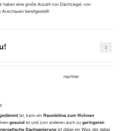
r haben eine große Anzahl von Dachziegel, von
 Anschauen bereitgestellt.
u!
2
her nachher
:
 gedämmt
ist, kann ein
Raumklima zum Wohnen
einen
gesund
ist und zum anderen auch zu
geringeren
energetische Dachsanierung
ist dabei ein Weg, der dabei