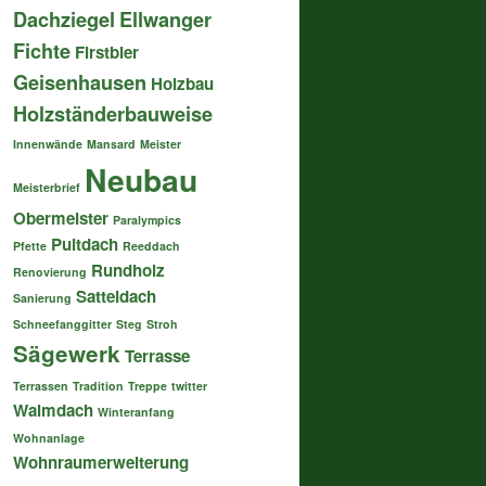
Dachziegel
Ellwanger
Fichte
Firstbier
Geisenhausen
Holzbau
Holzständerbauweise
Innenwände
Mansard
Meister
Neubau
Meisterbrief
Obermeister
Paralympics
Pultdach
Pfette
Reeddach
Rundholz
Renovierung
Satteldach
Sanierung
Schneefanggitter
Steg
Stroh
Sägewerk
Terrasse
Terrassen
Tradition
Treppe
twitter
Walmdach
Winteranfang
Wohnanlage
Wohnraumerweiterung