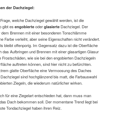
en der Dachziegel:
r Frage, welche Dachziegel gewählt werden, ist die
o gibt es
engobierte
oder
glasierte
Dachziegel. Der
or dem Brennen mit einer besonderen Tonschlämme
e Farbe verleiht, aber seine Eigenschaften nicht verändert.
s bleibt offenporig. Im Gegensatz dazu ist die Oberfläche
h das Aufbringen und Brennen mit einer glasartigen Glasur
le Frostschäden, wie sie bei den engobierten Dachziegeln
fläche auftreten können, sind hier nicht zu befürchten.
extrem glatte Oberfläche eine Vermoosung des Daches
e Dachziegel sind hochglänzend bis matt, die Farbauswahl
gobierten Ziegeln, die wiederum natürlicher wirken.
h für eine Ziegelart entschieden hat, dann muss man
 das Dach bekommen soll. Der momentane Trend liegt bei
rote Tondachziegel haben ihren Reiz.