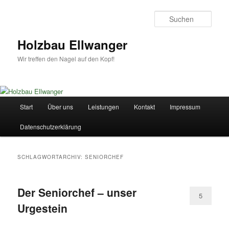
Zum
Zum
primären
sekundären
Such
Inhalt
Inhalt
springen
springen
Holzbau Ellwanger
Wir treffen den Nagel auf den Kopf!
Hauptmenü
Start
Über uns
Leistungen
Kontakt
Impressum
Datenschutzerklärung
SCHLAGWORTARCHIV:
SENIORCHEF
Der Seniorchef – unser
5
Urgestein