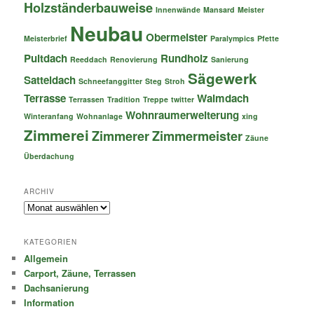
Holzständerbauweise
Innenwände
Mansard
Meister
Neubau
Obermeister
Meisterbrief
Paralympics
Pfette
Pultdach
Rundholz
Reeddach
Renovierung
Sanierung
Sägewerk
Satteldach
Schneefanggitter
Steg
Stroh
Terrasse
Walmdach
Terrassen
Tradition
Treppe
twitter
Wohnraumerweiterung
Winteranfang
Wohnanlage
xing
Zimmerei
Zimmerer
Zimmermeister
Zäune
Überdachung
ARCHIV
Archiv
KATEGORIEN
Allgemein
Carport, Zäune, Terrassen
Dachsanierung
Information