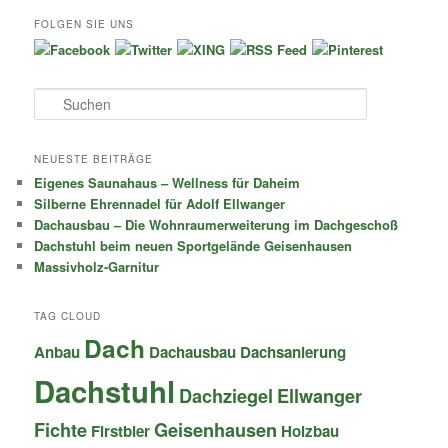
FOLGEN SIE UNS
S
u
c
h
NEUESTE BEITRÄGE
e
Eigenes Saunahaus – Wellness für Daheim
n
Silberne Ehrennadel für Adolf Ellwanger
Dachausbau – Die Wohnraumerweiterung im Dachgeschoß
Dachstuhl beim neuen Sportgelände Geisenhausen
Massivholz-Garnitur
TAG CLOUD
Dach
Anbau
Dachausbau
Dachsanierung
Dachstuhl
Dachziegel
Ellwanger
Fichte
Geisenhausen
Firstbier
Holzbau