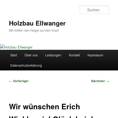
Zum
primären
Such
Inhalt
springen
Holzbau Ellwanger
Wir treffen den Nagel auf den Kopf!
Hauptmenü
Start
Über uns
Leistungen
Kontakt
Impressum
Datenschutzerklärung
Beitragsnavigation
←
Vorheriger
Nächster
→
Wir wünschen Erich