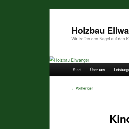
Zum
primären
Inhalt
Holzbau Ellw
springen
Wir treffen den Nagel auf den K
Hauptmenü
Start
Über uns
Leistung
Beitragsnavigation
←
Vorheriger
Kin