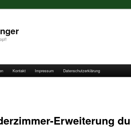
anger
opf!
en
Kontakt
Impressum
Datenschutzerklärung
derzimmer-Erweiterung du