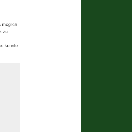
s möglich
z zu
es konnte